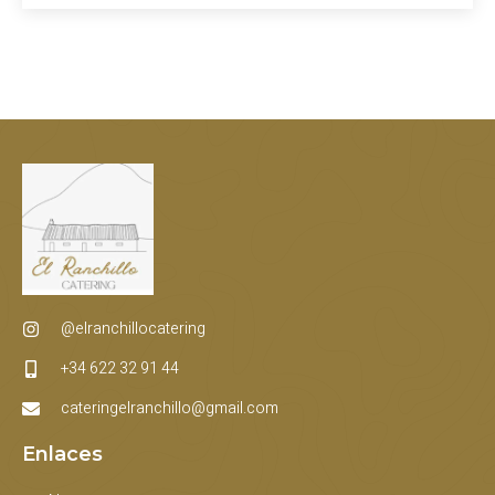
@elranchillocatering
+34 622 32 91 44
cateringelranchillo@gmail.com
Enlaces